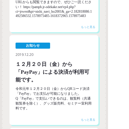
URLからも閲覧できますので、ぜひご一読くださ
い！ https://pamph.jr-odekake.net/vp4.php?
ci=jrwest&pi=nishi_navi_ho2001&_ga=2.182818086.1
492586532.1578975485-1618372965.1578975483
お知らせ
2019.12.20
１２月２０日（金）から
「PayPay」による決済が利用可
能です。
令和元年１２月２０日（金）からQRコード決済
「PayPay」でお支払が可能になりました。
Q「PayPay」で支払いできるのは、観覧料（共通
観覧券を除く）、グッズ販売料、セミナー室利用
料です。