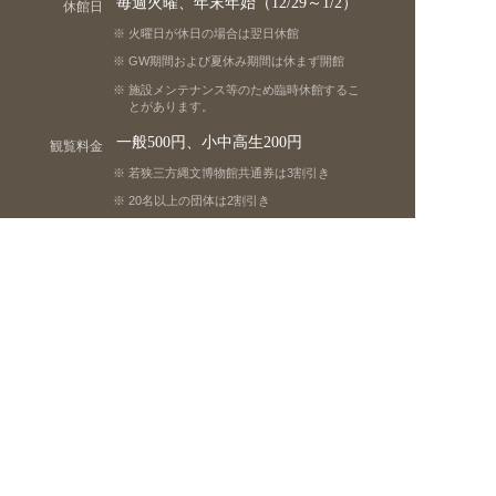
毎週火曜、年末年始（12/29～1/2）
休館日
火曜日が休日の場合は翌日休館
GW期間および夏休み期間は休まず開館
施設メンテナンス等のため臨時休館するこ
とがあります。
一般500円、小中高生200円
観覧料金
若狭三方縄文博物館共通券は3割引き
20名以上の団体は2割引き