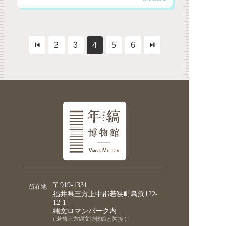
2
3
4
5
6
〒919-1331
所在地
福井県三方上中郡若狭町鳥浜122-
12-1
縄文ロマンパーク内
( 若狭三方縄文博物館と隣接 )