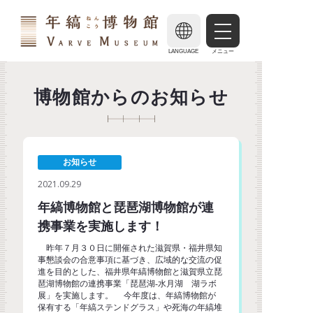
LANGUAGE
メニュー
博物館からのお知らせ
お知らせ
2021.09.29
年縞博物館と琵琶湖博物館が連
携事業を実施します！
昨年７月３０日に開催された滋賀県・福井県知
事懇談会の合意事項に基づき、広域的な交流の促
進を目的とした、福井県年縞博物館と滋賀県立琵
琶湖博物館の連携事業「琵琶湖-水月湖 湖ラボ
展」を実施します。 今年度は、年縞博物館が
保有する「年縞ステンドグラス」や死海の年縞堆