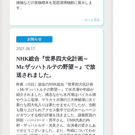
積物などの実物標本を琵琶湖博物館に展示しま
す。
お知らせ
2021.08.17
NHK総合『世界四大化計画～
Mr.ザッハトルテの野望～』で放
送されました。
昨夜（16日）放送のNHK総合『世界四大化計画
～Mr.ザッハトルテの野望～』で水月湖や年縞が
紹介されました。残念ながら水月湖はバイカル湖
やウユニ塩湖、マラカイボ湖の三大神秘湖に次ぐ
新たな四大化入りは果たせませんでしたが、当館
も取り上げられアクセス集中で公式ホームページ
がダウンする程の評価を頂きました。謀報部員の
阿部・ハーバード・亮平さん、UMR代表の内
村・ザッハトルテ・光良さん、出演者の皆さんあ
りがとうございました。また、年縞についてわか