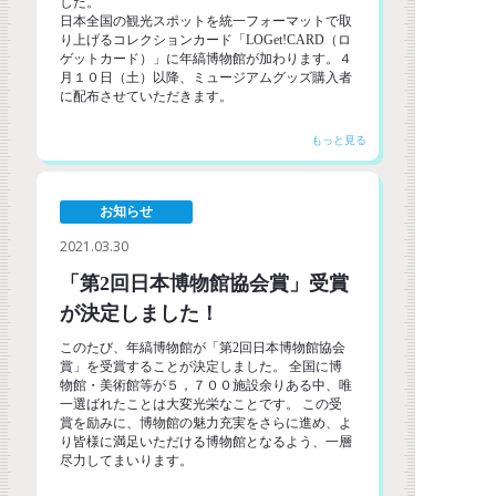
した。
日本全国の観光スポットを統一フォーマットで取
り上げるコレクションカード「LOGet!CARD（ロ
ゲットカード）」に年縞博物館が加わります。４
月１０日（土）以降、ミュージアムグッズ購入者
に配布させていただきます。
お知らせ
2021.03.30
「第2回日本博物館協会賞」受賞
が決定しました！
このたび、年縞博物館が「第2回日本博物館協会
賞」を受賞することが決定しました。 全国に博
物館・美術館等が５，７００施設余りある中、唯
一選ばれたことは大変光栄なことです。 この受
賞を励みに、博物館の魅力充実をさらに進め、よ
り皆様に満足いただける博物館となるよう、一層
尽力してまいります。