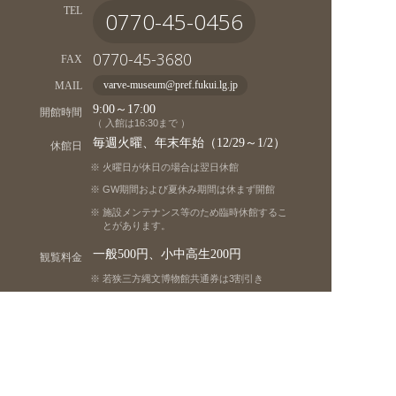
TEL
0770-45-0456
0770-45-3680
FAX
MAIL
varve-museum@pref.fukui.lg.jp
9:00～17:00
開館時間
（ 入館は16:30まで ）
毎週火曜、年末年始（12/29～1/2）
休館日
火曜日が休日の場合は翌日休館
GW期間および夏休み期間は休まず開館
施設メンテナンス等のため臨時休館するこ
とがあります。
一般500円、小中高生200円
観覧料金
若狭三方縄文博物館共通券は3割引き
20名以上の団体は2割引き