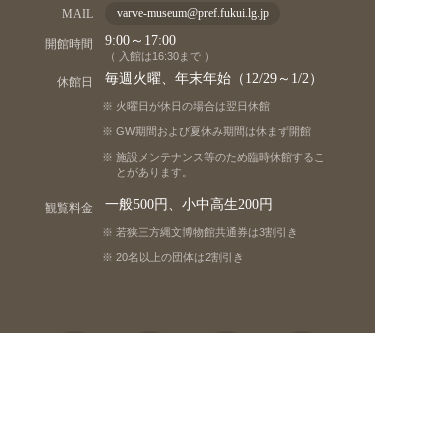
MAIL
varve-museum@pref.fukui.lg.jp
9:00～17:00
開館時間
（ 入館は16:30まで ）
毎週火曜、年末年始（12/29～1/2）
休館日
火曜日が休日の場合は翌日休館
GW期間および夏休み期間は休まず開館
施設メンテナンス等のため臨時休館するこ
とがあります。
一般500円、小中高生200円
観覧料金
若狭三方縄文博物館共通券は3割引き
20名以上の団体は2割引き