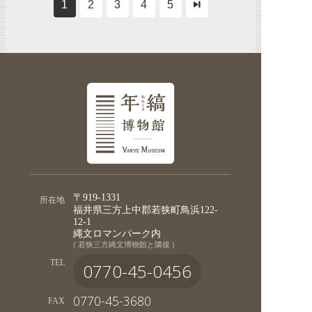
1
2
3
4
5
〒919-1331
所在地
福井県三方上中郡若狭町鳥浜122-
12-1
縄文ロマンパーク内
( 若狭三方縄文博物館と隣接 )
TEL
0770-45-0456
0770-45-3680
FAX