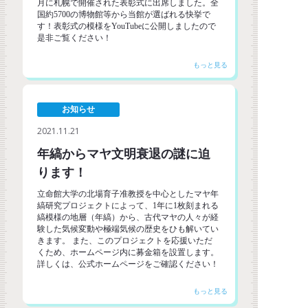
月に札幌で開催された表彰式に出席しました。全
国約5700の博物館等から当館が選ばれる快挙で
す！表彰式の模様をYouTubeに公開しましたので
是非ご覧ください！
お知らせ
2021.11.21
年縞からマヤ文明衰退の謎に迫
ります！
立命館大学の北場育子准教授を中心としたマヤ年
縞研究プロジェクトによって、1年に1枚刻まれる
縞模様の地層（年縞）から、古代マヤの人々が経
験した気候変動や極端気候の歴史をひも解いてい
きます。 また、このプロジェクトを応援いただ
くため、ホームページ内に募金箱を設置します。
詳しくは、公式ホームページをご確認ください！