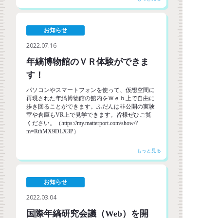
お知らせ
2022.07.16
年縞博物館のＶＲ体験ができま
す！
パソコンやスマートフォンを使って、仮想空間に
再現された年縞博物館の館内をＷｅｂ上で自由に
歩き回ることができます。ふだんは非公開の実験
室や倉庫もVR上で見学できます。皆様ぜひご覧
ください。（https://my.matterport.com/show/?
m=RthMX9DLX3P）
お知らせ
2022.03.04
国際年縞研究会議（Web）を開