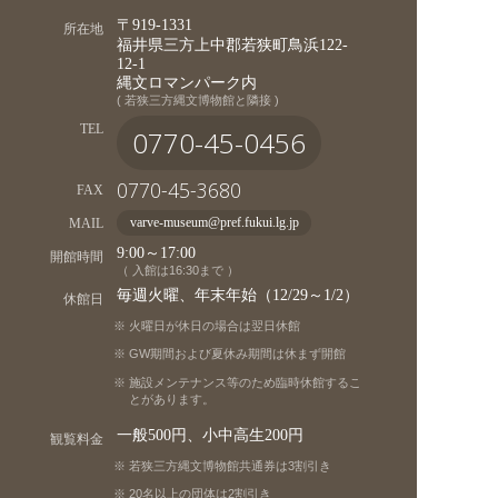
〒919-1331
所在地
福井県三方上中郡若狭町鳥浜122-
12-1
縄文ロマンパーク内
( 若狭三方縄文博物館と隣接 )
TEL
0770-45-0456
0770-45-3680
FAX
MAIL
varve-museum@pref.fukui.lg.jp
9:00～17:00
開館時間
（ 入館は16:30まで ）
毎週火曜、年末年始（12/29～1/2）
休館日
火曜日が休日の場合は翌日休館
GW期間および夏休み期間は休まず開館
施設メンテナンス等のため臨時休館するこ
とがあります。
一般500円、小中高生200円
観覧料金
若狭三方縄文博物館共通券は3割引き
20名以上の団体は2割引き