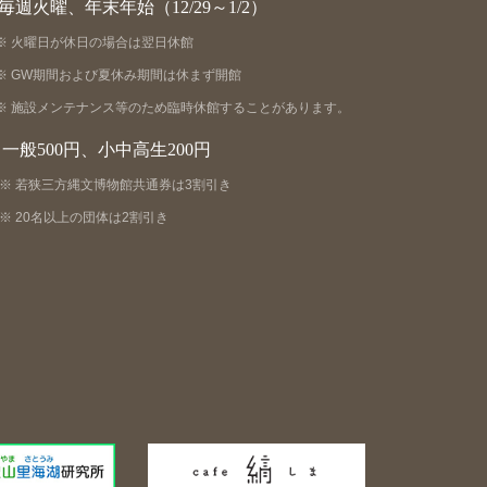
毎週火曜、年末年始（12/29～1/2）
火曜日が休日の場合は翌日休館
GW期間および夏休み期間は休まず開館
施設メンテナンス等のため臨時休館することがあります。
一般500円、小中高生200円
若狭三方縄文博物館共通券は3割引き
20名以上の団体は2割引き