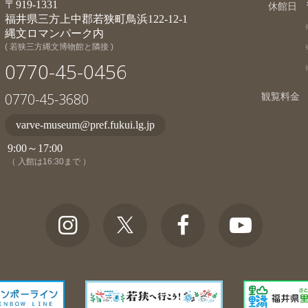
〒919-1331
休館日
福井県三方上中郡若狭町鳥浜122-12-1
縄文ロマンパーク内
( 若狭三方縄文博物館と隣接 )
0770-45-0456
0770-45-3680
観覧料金
varve-museum@pref.fukui.lg.jp
9:00～17:00
（ 入館は16:30まで ）