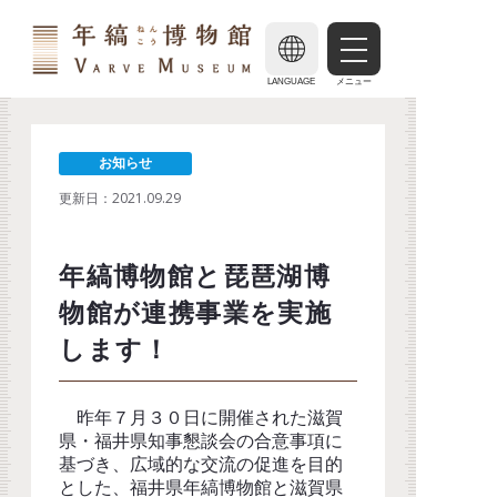
LANGUAGE
メニュー
お知らせ
更新日：
2021.09.29
年縞博物館と琵琶湖博
物館が連携事業を実施
します！
昨年７月３０日に開催された滋賀
県・福井県知事懇談会の合意事項に
基づき、広域的な交流の促進を目的
とした、福井県年縞博物館と滋賀県