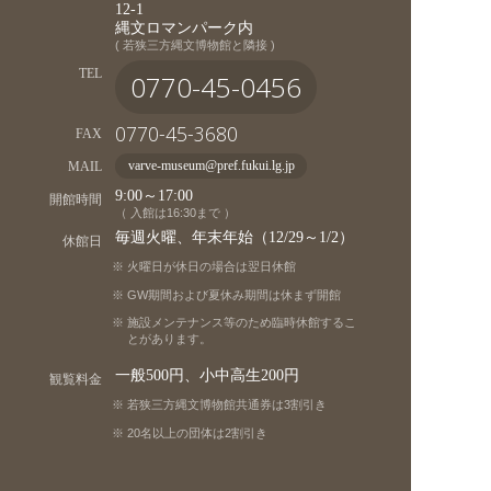
12-1
縄文ロマンパーク内
( 若狭三方縄文博物館と隣接 )
TEL
0770-45-0456
0770-45-3680
FAX
MAIL
varve-museum@pref.fukui.lg.jp
9:00～17:00
開館時間
（ 入館は16:30まで ）
毎週火曜、年末年始（12/29～1/2）
休館日
火曜日が休日の場合は翌日休館
GW期間および夏休み期間は休まず開館
施設メンテナンス等のため臨時休館するこ
とがあります。
一般500円、小中高生200円
観覧料金
若狭三方縄文博物館共通券は3割引き
20名以上の団体は2割引き