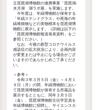
立琵琶湖博物館の連携事業「琵琶湖-
水月湖 湖ラボ展」を実施します。
今年度は、年縞博物館が保有する
「年縞ステンドグラス」や死海の年
縞堆積物などの実物標本を琵琶湖博
物館に展示します。（詳細は以下の
「琵琶湖博物館報道発表資料」をご
参照ください。）
なお、今後の新型コロナウイルス
感染症の拡大状況により、企画内容
が変更または中止になる場合がござ
いますのであらかじめご了承くださ
い。
＜参考＞
令和３年３月５日（金）～４月１
９日（月）の間、年縞博物館におい
て琵琶湖博物館が保有する所蔵品を
展示するとともに、同年３月５日
（金）、琵琶湖博物館主任学芸員を
年縞博物館に招聘し、サイエンスカ