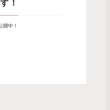
です！
公開中！