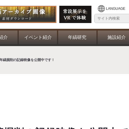
LANGUAGE
紹介
イベント紹介
年縞研究
施設紹介
 年縞掘削の記録映像を公開中です！