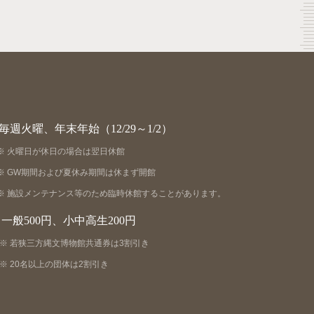
毎週火曜、年末年始（12/29～1/2）
火曜日が休日の場合は翌日休館
GW期間および夏休み期間は休まず開館
施設メンテナンス等のため臨時休館することがあります。
一般500円、小中高生200円
若狭三方縄文博物館共通券は3割引き
20名以上の団体は2割引き