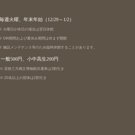
毎週火曜、年末年始（12/29～1/2）
火曜日が休日の場合は翌日休館
GW期間および夏休み期間は休まず開館
施設メンテナンス等のため臨時休館することがあります。
一般500円、小中高生200円
若狭三方縄文博物館共通券は3割引き
20名以上の団体は2割引き