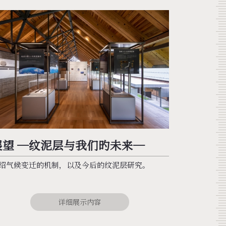
展望 ─纹泥层与我们旳未来─
绍气候变迁的机制，以及今后的纹泥层研究。