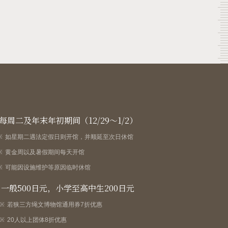
每周二及年末年初期间（12/29～1/2）
如星期二遇法定假日则开馆，并顺延至次日休馆
黄金周以及暑假期间每天开馆
可能因设施维护等原因临时休馆
一般500日元，小学至高中生200日元
若狭三方绳文博物馆通用券7折优惠
20人以上团体8折优惠