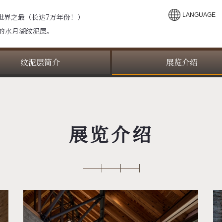
LANGUAGE
世界之最（长达7万年份！）
米的水月湖纹泥层。
纹泥层简介
展览介绍
展览介绍