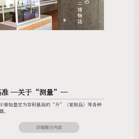
基准 ─关于“测量”─
示秦始皇定为容积基准的“升”（复制品）等各种
器。