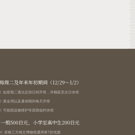
每周二及年末年初期间（12/29～1/2）
如星期二遇法定假日则开馆，并顺延至次日休馆
黄金周以及暑假期间每天开馆
可能因设施维护等原因临时休馆
一般500日元，小学至高中生200日元
若狭三方绳文博物馆通用券7折优惠