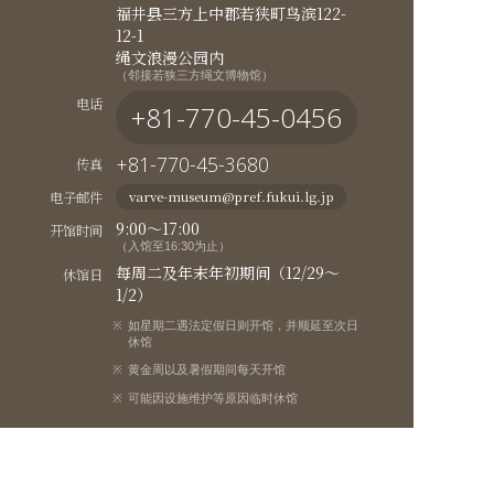
福井县三方上中郡若狭町鸟滨122-
12-1
绳文浪漫公园内
（邻接若狭三方绳文博物馆）
电话
+81-770-45-0456
+81-770-45-3680
传真
电子邮件
varve-museum@pref.fukui.lg.jp
9:00～17:00
开馆时间
（入馆至16:30为止）
每周二及年末年初期间（12/29～
休馆日
1/2）
如星期二遇法定假日则开馆，并顺延至次日
休馆
黄金周以及暑假期间每天开馆
可能因设施维护等原因临时休馆
一般500日元，小学至高中生200日
观览费用
元
若狭三方绳文博物馆通用券7折优惠