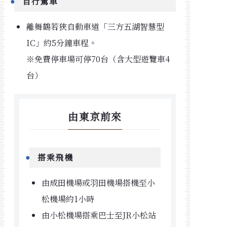
自行駕車
離舞鶴若狹自動車道「三方五湖智慧型
IC」約5分鐘車程。
※免費停車場可停70台（含大型遊覽車4
台）
由東京前來
搭乘飛機
由成田機場或羽田機場搭機至小
松機場約1小時
由小松機場搭乘巴士至JR小松站