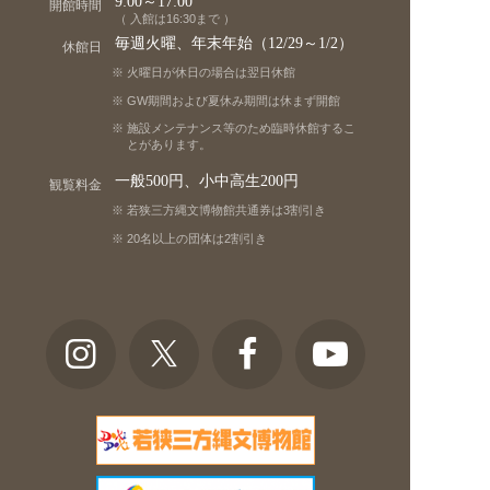
9:00～17:00
開館時間
（ 入館は16:30まで ）
毎週火曜、年末年始（12/29～1/2）
休館日
火曜日が休日の場合は翌日休館
GW期間および夏休み期間は休まず開館
施設メンテナンス等のため臨時休館するこ
とがあります。
一般500円、小中高生200円
観覧料金
若狭三方縄文博物館共通券は3割引き
20名以上の団体は2割引き