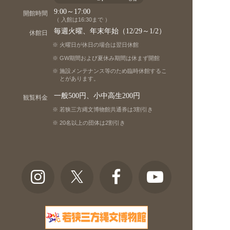
9:00～17:00
開館時間
（ 入館は16:30まで ）
毎週火曜、年末年始（12/29～1/2）
休館日
火曜日が休日の場合は翌日休館
GW期間および夏休み期間は休まず開館
施設メンテナンス等のため臨時休館するこ
とがあります。
一般500円、小中高生200円
観覧料金
若狭三方縄文博物館共通券は3割引き
20名以上の団体は2割引き