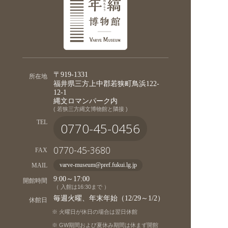
〒919-1331
所在地
福井県三方上中郡若狭町鳥浜122-
12-1
縄文ロマンパーク内
( 若狭三方縄文博物館と隣接 )
TEL
0770-45-0456
0770-45-3680
FAX
MAIL
varve-museum@pref.fukui.lg.jp
9:00～17:00
開館時間
（ 入館は16:30まで ）
毎週火曜、年末年始（12/29～1/2）
休館日
火曜日が休日の場合は翌日休館
GW期間および夏休み期間は休まず開館