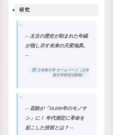
研究
─ 太古の歴史が刻まれた年縞
が指し示す未来の天変地異。
─
立命館大学 ホームページ（立命
館大学研究活動報）
─ 花粉が「50,000年のモノサ
シ」に！ 年代測定に革命を
起こした技術とは？ ─