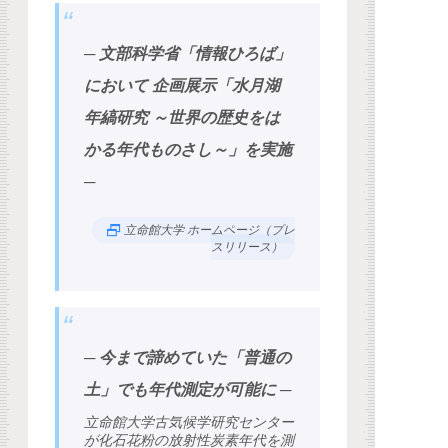
─ 文部科学省「情報ひろば」
において 企画展示「水月湖
年縞研究 ～世界の歴史をは
かる年代ものさし～」を実施
─
立命館大学 ホームページ（プレ
スリリース）
─ 今まで諦めていた「普通の
土」でも年代測定が可能に ─
立命館大学古気候学研究センター
が化石花粉の放射性炭素年代を測