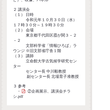
２ 講演会
（１） 日時
令和元年１０月３０日（水）
１７時３０分～１９時３０分
（２） 会場
東京都千代田区霞が関３－２
－２
文部科学省「情報ひろば」ラ
ウンジ ※旧文部省庁舎１階
（３） 講師
立命館大学古気候学研究セン
ター
センター長 中川毅教授
副センター長 北場育子准教授
３ 参考
・
②企画展示、講演会チラ
シ.pdf