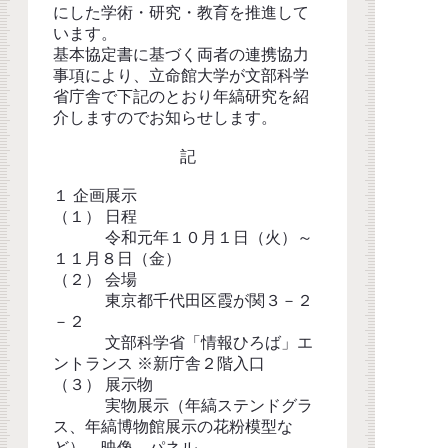
にした学術・研究・教育を推進して
います。
基本協定書に基づく両者の連携協力
事項により、立命館大学が文部科学
省庁舎で下記のとおり年縞研究を紹
介しますのでお知らせします。
記
１ 企画展示
（１） 日程
令和元年１０月１日（火）～
１１月８日（金）
（２） 会場
東京都千代田区霞が関３－２
－２
文部科学省「情報ひろば」エ
ントランス ※新庁舎２階入口
（３） 展示物
実物展示（年縞ステンドグラ
ス、年縞博物館展示の花粉模型な
ど）、映像、パネル