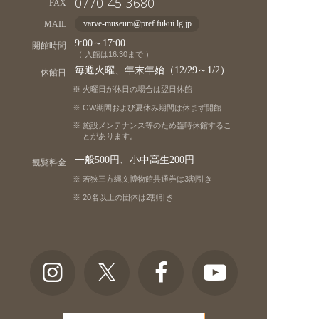
0770-45-3680
FAX
MAIL
varve-museum@pref.fukui.lg.jp
9:00～17:00
開館時間
（ 入館は16:30まで ）
毎週火曜、年末年始（12/29～1/2）
休館日
火曜日が休日の場合は翌日休館
GW期間および夏休み期間は休まず開館
施設メンテナンス等のため臨時休館するこ
とがあります。
一般500円、小中高生200円
観覧料金
若狭三方縄文博物館共通券は3割引き
20名以上の団体は2割引き