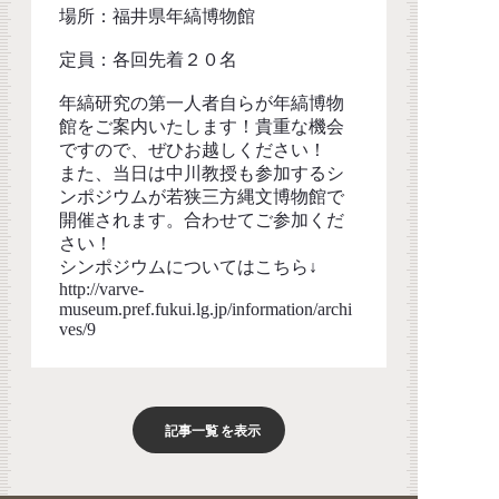
場所：福井県年縞博物館
定員：各回先着２０名
年縞研究の第一人者自らが年縞博物
館をご案内いたします！貴重な機会
ですので、ぜひお越しください！
また、当日は中川教授も参加するシ
ンポジウムが若狭三方縄文博物館で
開催されます。合わせてご参加くだ
さい！
シンポジウムについてはこちら↓
http://varve-
museum.pref.fukui.lg.jp/information/archi
ves/9
記事一覧
を表示