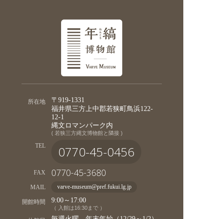
〒919-1331
所在地
福井県三方上中郡若狭町鳥浜122-
12-1
縄文ロマンパーク内
( 若狭三方縄文博物館と隣接 )
TEL
0770-45-0456
0770-45-3680
FAX
MAIL
varve-museum@pref.fukui.lg.jp
9:00～17:00
開館時間
（ 入館は16:30まで ）
毎週火曜、年末年始（12/29～1/2）