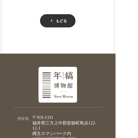
もどる
〒919-1331
所在地
福井県三方上中郡若狭町鳥浜122-
12-1
縄文ロマンパーク内