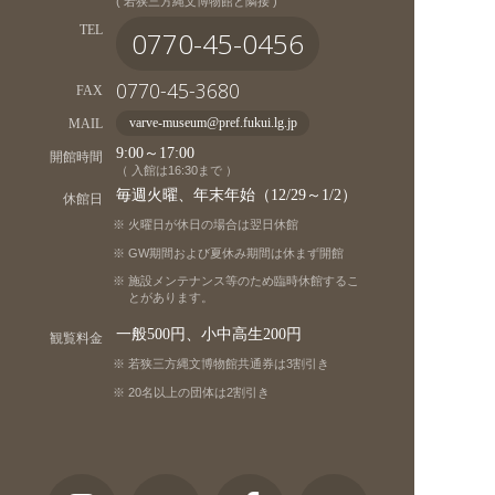
( 若狭三方縄文博物館と隣接 )
TEL
0770-45-0456
0770-45-3680
FAX
MAIL
varve-museum@pref.fukui.lg.jp
9:00～17:00
開館時間
（ 入館は16:30まで ）
毎週火曜、年末年始（12/29～1/2）
休館日
火曜日が休日の場合は翌日休館
GW期間および夏休み期間は休まず開館
施設メンテナンス等のため臨時休館するこ
とがあります。
一般500円、小中高生200円
観覧料金
若狭三方縄文博物館共通券は3割引き
20名以上の団体は2割引き