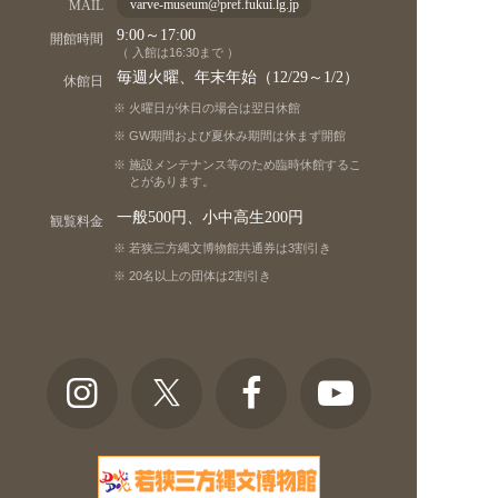
MAIL
varve-museum@pref.fukui.lg.jp
9:00～17:00
開館時間
（ 入館は16:30まで ）
毎週火曜、年末年始（12/29～1/2）
休館日
火曜日が休日の場合は翌日休館
GW期間および夏休み期間は休まず開館
施設メンテナンス等のため臨時休館するこ
とがあります。
一般500円、小中高生200円
観覧料金
若狭三方縄文博物館共通券は3割引き
20名以上の団体は2割引き