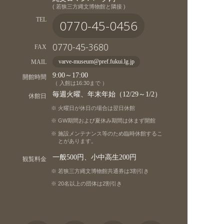
( 若狭三方縄文博物館と隣接 )
TEL
0770-45-0456
0770-45-3680
FAX
MAIL
varve-museum@pref.fukui.lg.jp
9:00～17:00
開館時間
（ 入館は16:30まで ）
毎週火曜、年末年始（12/29～1/2）
休館日
火曜日が休日の場合は翌日休館
GW期間および夏休み期間は休まず開館
施設メンテナンス等のため臨時休館するこ
とがあります。
一般500円、小中高生200円
観覧料金
若狭三方縄文博物館共通券は3割引き
20名以上の団体は2割引き