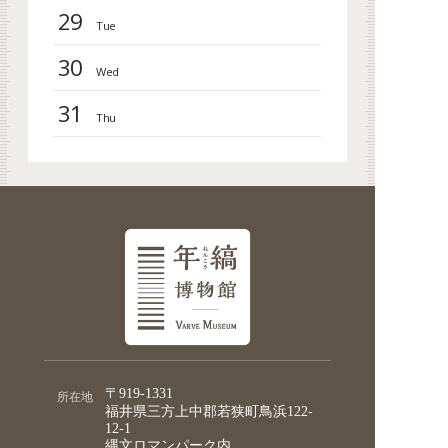
29
30
31
〒919-1331
所在地
福井県三方上中郡若狭町鳥浜122-
12-1
縄文ロマンパーク内